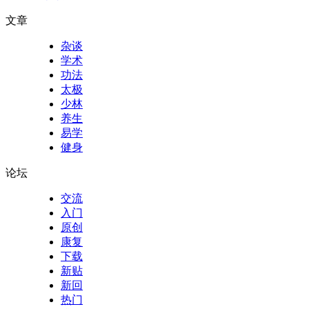
文章
杂谈
学术
功法
太极
少林
养生
易学
健身
论坛
交流
入门
原创
康复
下载
新贴
新回
热门