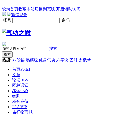
设为首页
收藏本站
切换到宽版
开启辅助访问
帐号
密码
搜索
搜索
热搜:
八段锦
易筋经
健身气功
六字诀
乙肝
太极拳
首页
Portal
文章
论坛
BBS
网校课堂
考试中心
签到
积分充值
加入VIP
吉祥物商城