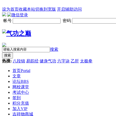
设为首页
收藏本站
切换到宽版
开启辅助访问
帐号
密码
搜索
搜索
热搜:
八段锦
易筋经
健身气功
六字诀
乙肝
太极拳
首页
Portal
文章
论坛
BBS
网校课堂
考试中心
签到
积分充值
加入VIP
吉祥物商城