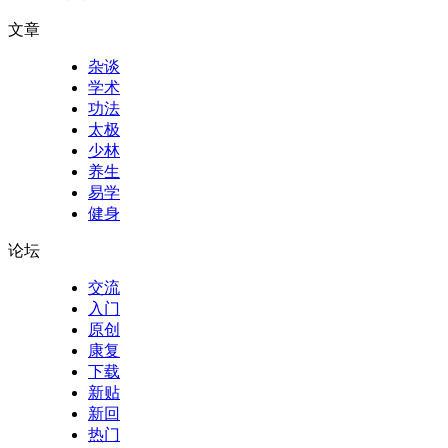
文章
杂谈
学术
功法
太极
少林
养生
易学
健身
论坛
交流
入门
原创
康复
下载
新贴
新回
热门