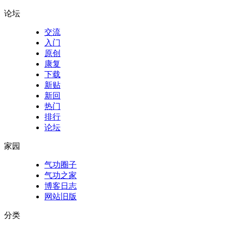
论坛
交流
入门
原创
康复
下载
新贴
新回
热门
排行
论坛
家园
气功圈子
气功之家
博客日志
网站旧版
分类