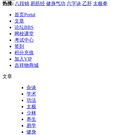
热搜:
八段锦
易筋经
健身气功
六字诀
乙肝
太极拳
首页
Portal
文章
论坛
BBS
网校课堂
考试中心
签到
积分充值
加入VIP
吉祥物商城
文章
杂谈
学术
功法
太极
少林
养生
易学
健身