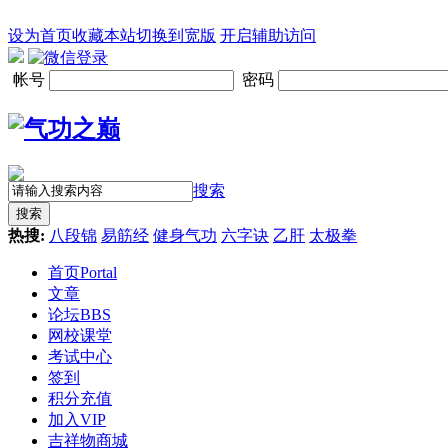
设为首页
收藏本站
切换到宽版
开启辅助访问
帐号
密码
搜索
搜索
热搜:
八段锦
易筋经
健身气功
六字诀
乙肝
太极拳
首页
Portal
文章
论坛
BBS
网校课堂
考试中心
签到
积分充值
加入VIP
吉祥物商城