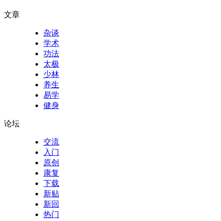
文章
杂谈
学术
功法
太极
少林
养生
易学
健身
论坛
交流
入门
原创
康复
下载
新贴
新回
热门