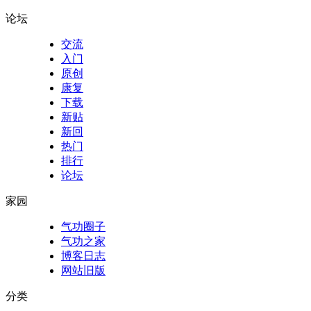
论坛
交流
入门
原创
康复
下载
新贴
新回
热门
排行
论坛
家园
气功圈子
气功之家
博客日志
网站旧版
分类