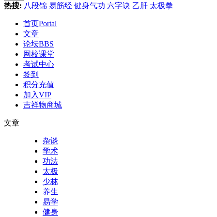
热搜:
八段锦
易筋经
健身气功
六字诀
乙肝
太极拳
首页
Portal
文章
论坛
BBS
网校课堂
考试中心
签到
积分充值
加入VIP
吉祥物商城
文章
杂谈
学术
功法
太极
少林
养生
易学
健身