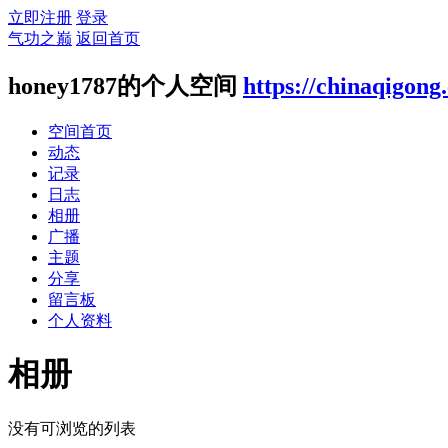
立即注册
登录
气功之巅
返回首页
honey1787的个人空间
https://chinaqigon
空间首页
动态
记录
日志
相册
广播
主题
分享
留言板
个人资料
相册
没有可浏览的列表