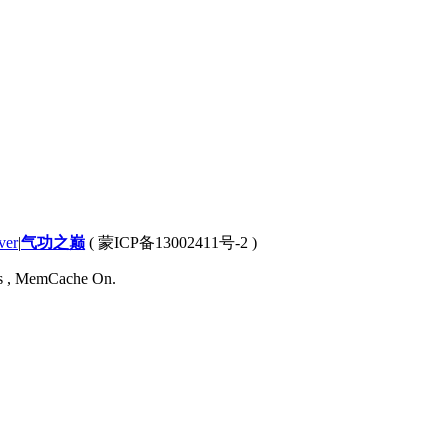
ver
|
气功之巅
(
蒙ICP备13002411号-2
)
ies , MemCache On.