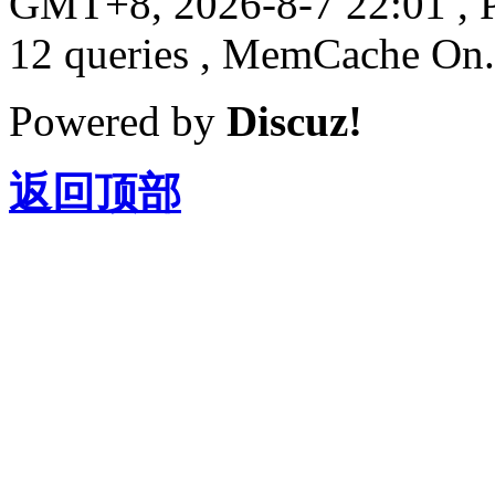
GMT+8, 2026-8-7 22:01
, 
12 queries , MemCache On.
Powered by
Discuz!
返回顶部