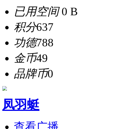
已用空间
0 B
积分
637
功德
788
金币
49
品牌币
0
凤羽蜓
查看广播