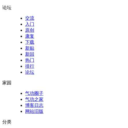
论坛
交流
入门
原创
康复
下载
新贴
新回
热门
排行
论坛
家园
气功圈子
气功之家
博客日志
网站旧版
分类