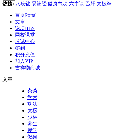
热搜:
八段锦
易筋经
健身气功
六字诀
乙肝
太极拳
首页
Portal
文章
论坛
BBS
网校课堂
考试中心
签到
积分充值
加入VIP
吉祥物商城
文章
杂谈
学术
功法
太极
少林
养生
易学
健身