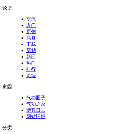
论坛
交流
入门
原创
康复
下载
新贴
新回
热门
排行
论坛
家园
气功圈子
气功之家
博客日志
网站旧版
分类