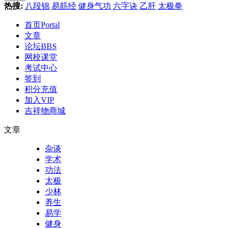
热搜:
八段锦
易筋经
健身气功
六字诀
乙肝
太极拳
首页
Portal
文章
论坛
BBS
网校课堂
考试中心
签到
积分充值
加入VIP
吉祥物商城
文章
杂谈
学术
功法
太极
少林
养生
易学
健身