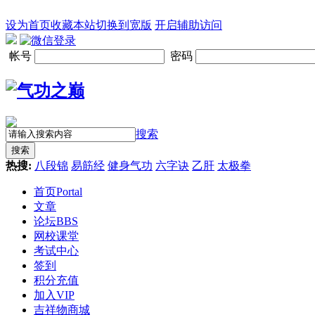
设为首页
收藏本站
切换到宽版
开启辅助访问
帐号
密码
搜索
搜索
热搜:
八段锦
易筋经
健身气功
六字诀
乙肝
太极拳
首页
Portal
文章
论坛
BBS
网校课堂
考试中心
签到
积分充值
加入VIP
吉祥物商城