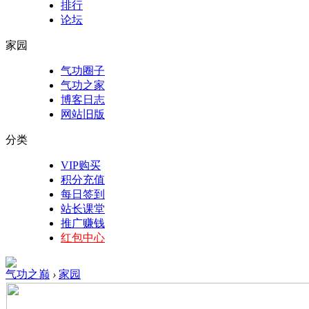
排行
论坛
家园
气功圈子
气功之家
博客日志
网站旧版
分类
VIP购买
积分充值
每日签到
站长课堂
推广赚钱
红包中心
气功之巅
›
家园