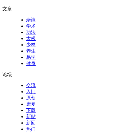
文章
杂谈
学术
功法
太极
少林
养生
易学
健身
论坛
交流
入门
原创
康复
下载
新贴
新回
热门