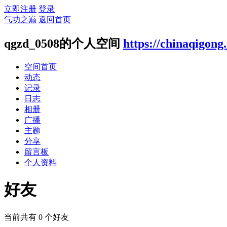
立即注册
登录
气功之巅
返回首页
qgzd_0508的个人空间
https://chinaqigon
空间首页
动态
记录
日志
相册
广播
主题
分享
留言板
个人资料
好友
当前共有
0
个好友