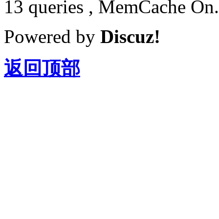
13 queries , MemCache On.
Powered by
Discuz!
返回顶部