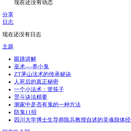
现在还没有动态
分享
日志
现在还没有日志
主题
眼跳讲解
巫术----养小鬼
ZT茅山法术的传承秘诀
人死后的真正秘密
一个小法术：竖筷子
罡斗诀法精要
测家中是否有鬼的一种方法
防鬼11招
四川大学博士生导师陈兵教授自述的灵魂脱体经