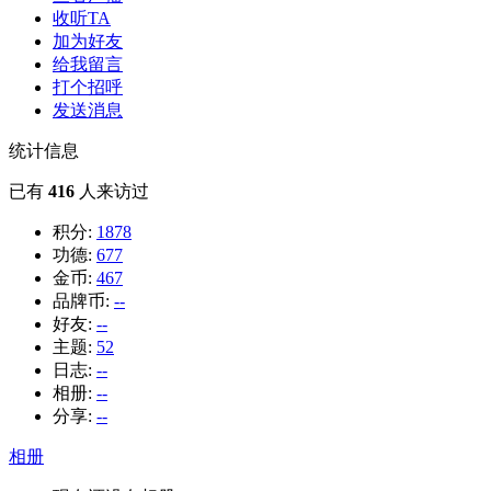
收听TA
加为好友
给我留言
打个招呼
发送消息
统计信息
已有
416
人来访过
积分:
1878
功德:
677
金币:
467
品牌币:
--
好友:
--
主题:
52
日志:
--
相册:
--
分享:
--
相册