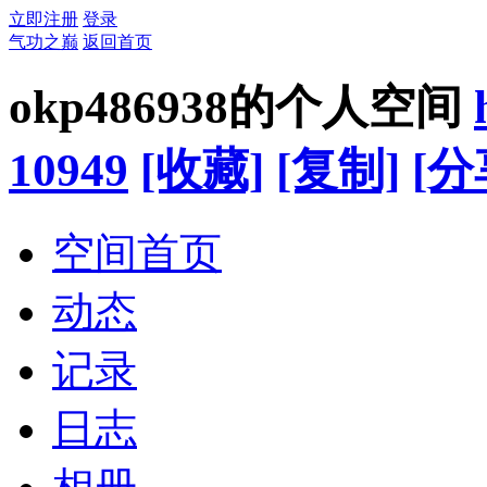
立即注册
登录
气功之巅
返回首页
okp486938的个人空间
10949
[收藏]
[复制]
[分
空间首页
动态
记录
日志