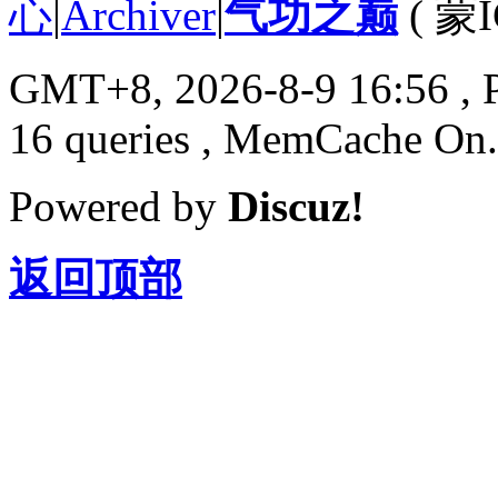
心
|
Archiver
|
气功之巅
(
蒙I
GMT+8, 2026-8-9 16:56
, 
16 queries , MemCache On.
Powered by
Discuz!
返回顶部