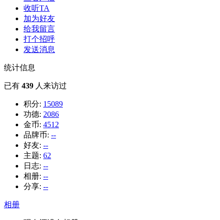
收听TA
加为好友
给我留言
打个招呼
发送消息
统计信息
已有
439
人来访过
积分:
15089
功德:
2086
金币:
4512
品牌币:
--
好友:
--
主题:
62
日志:
--
相册:
--
分享:
--
相册