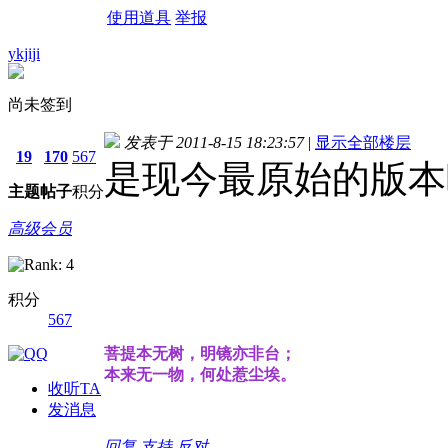
使用道具
举报
ykjiji
尚未签到
发表于 2011-8-15 18:23:57
|
显示全部楼层
19
170
567
是现今最原始的版本
主题
帖子
积分
高级会员
积分
567
菩提本无树，明镜亦非台；
本来无一物，何处惹尘埃。
收听TA
发消息
回复
支持
反对