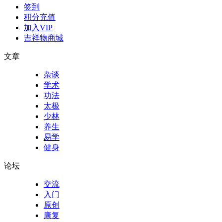
签到
积分充值
加入VIP
吉祥物商城
文章
杂谈
学术
功法
太极
少林
养生
易学
健身
论坛
交流
入门
原创
康复