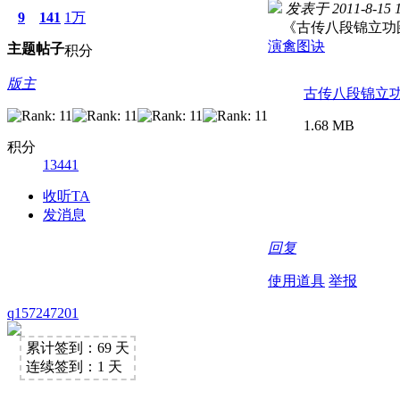
发表于 2011-8-15 1
9
141
1万
《古传八段锦立功
演禽图诀
主题
帖子
积分
版主
古传八段锦立功图
1.68 MB
积分
13441
收听TA
发消息
回复
使用道具
举报
q157247201
累计签到：69 天
连续签到：1 天