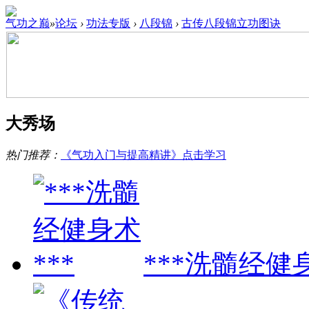
气功之巅
»
论坛
›
功法专版
›
八段锦
›
古传八段锦立功图诀
大秀场
热门推荐：
《气功入门与提高精讲》点击学习
***洗髓经健身