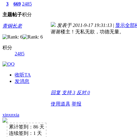
3
669
2485
主题
帖子
积分
发表于 2011-9-17 19:31:13
|
显示全部
青铜长老
谢谢楼主！无私无欲，功德无量。
积分
2485
收听TA
发消息
回复
支持
3
反对
0
使用道具
举报
xinxnxia
累计签到：86 天
连续签到：1 天