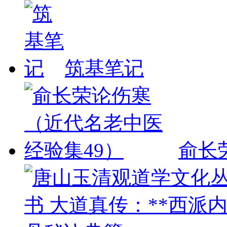
筑基笔记
俞长