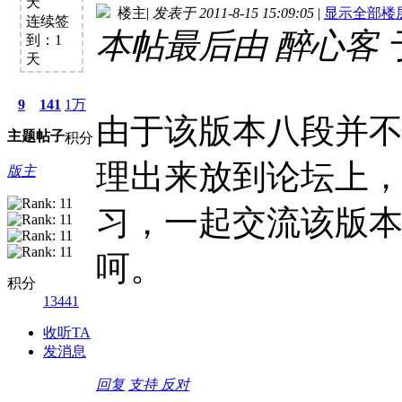
天
楼主
|
发表于 2011-8-15 15:09:05
|
显示全部楼
连续签
本帖最后由 醉心客 于 20
到：1
天
9
141
1万
由于该版本八段并
主题
帖子
积分
理出来放到论坛上
版主
习，一起交流该版
呵。
积分
13441
收听TA
发消息
回复
支持
反对