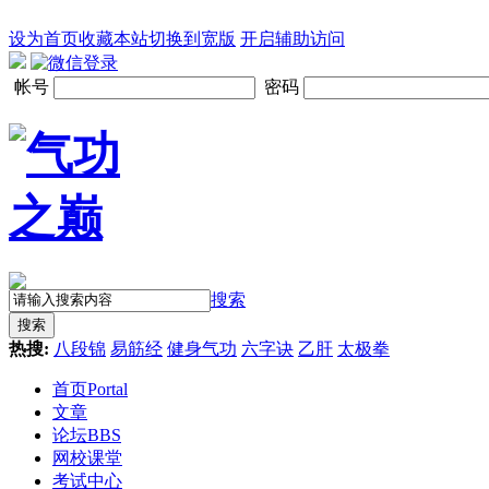
设为首页
收藏本站
切换到宽版
开启辅助访问
帐号
密码
搜索
搜索
热搜:
八段锦
易筋经
健身气功
六字诀
乙肝
太极拳
首页
Portal
文章
论坛
BBS
网校课堂
考试中心