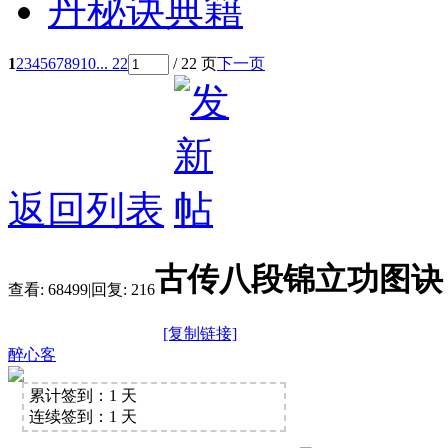
1
2
3
4
5
6
7
8
9
10
... 22
/ 22 页
下一页
返回列表
古传八段锦立功图诀
查看:
68499
|
回复:
216
[复制链接]
醉心客
累计签到：1 天
连续签到：1 天