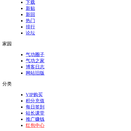
下载
新贴
新回
热门
排行
论坛
家园
气功圈子
气功之家
博客日志
网站旧版
分类
VIP购买
积分充值
每日签到
站长课堂
推广赚钱
红包中心