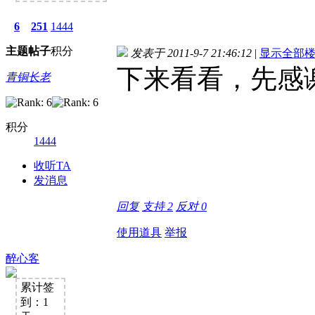
6
251
1444
主题
帖子
积分
发表于 2011-9-7 21:46:12
|
显示全部
下来看看，先感
青铜长老
积分
1444
收听TA
发消息
回复
支持
2
反对
0
使用道具
举报
醉心客
累计签
到：1