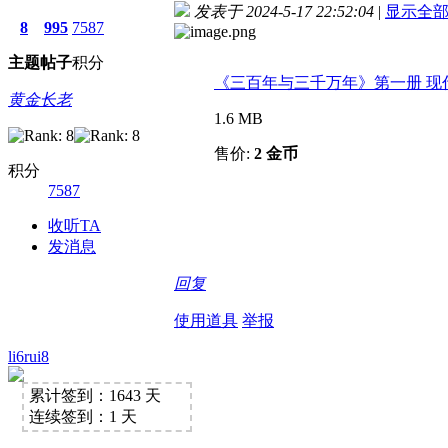
发表于 2024-5-17 22:52:04
|
显示全
8
995
7587
主题
帖子
积分
《三百年与三千万年》第一册 现代
黄金长老
1.6 MB
售价:
2 金币
积分
7587
收听TA
发消息
回复
使用道具
举报
li6rui8
累计签到：1643 天
连续签到：1 天