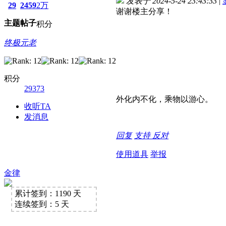
发表于 2024-5-24 23:43:33
|
29
2459
2万
谢谢楼主分享！
主题
帖子
积分
终极元老
积分
29373
外化内不化，乘物以游心。
收听TA
发消息
回复
支持
反对
使用道具
举报
金律
累计签到：1190 天
连续签到：5 天