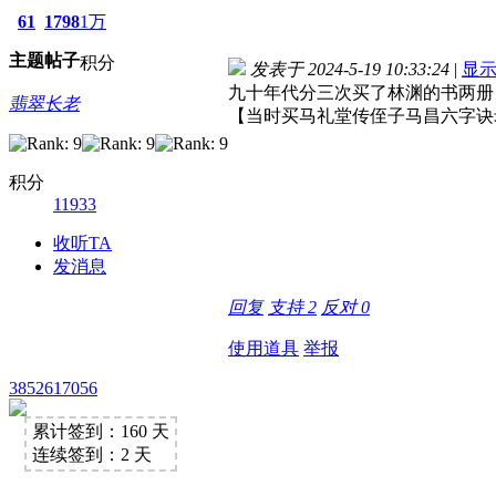
61
1798
1万
主题
帖子
积分
发表于 2024-5-19 10:33:24
|
显
九十年代分三次买了林渊的书两册
翡翠长老
【当时买马礼堂传侄子马昌六字诀
积分
11933
收听TA
发消息
回复
支持
2
反对
0
使用道具
举报
3852617056
累计签到：160 天
连续签到：2 天