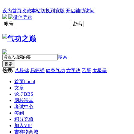
设为首页
收藏本站
切换到宽版
开启辅助访问
帐号
密码
搜索
搜索
热搜:
八段锦
易筋经
健身气功
六字诀
乙肝
太极拳
首页
Portal
文章
论坛
BBS
网校课堂
考试中心
签到
积分充值
加入VIP
吉祥物商城