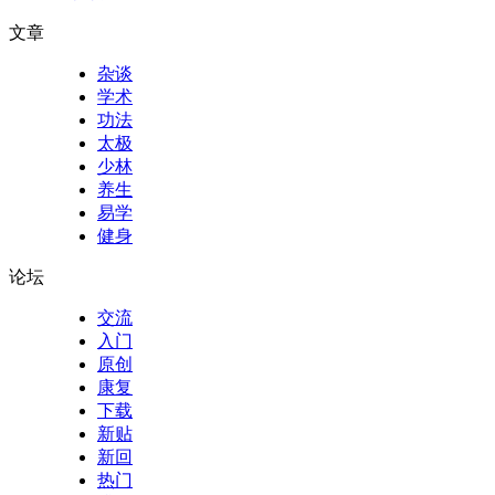
文章
杂谈
学术
功法
太极
少林
养生
易学
健身
论坛
交流
入门
原创
康复
下载
新贴
新回
热门