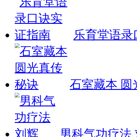
乐育堂语录
石室藏本 圆
男科气功疗法 