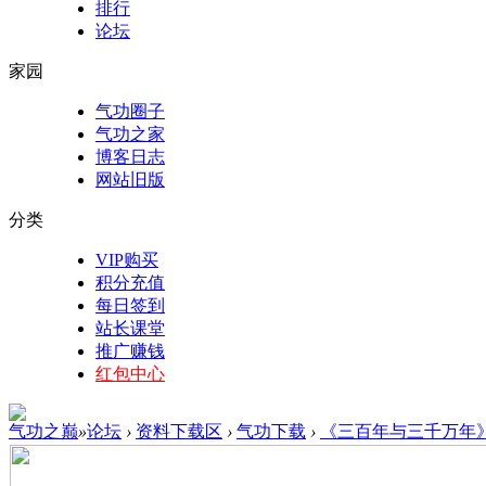
排行
论坛
家园
气功圈子
气功之家
博客日志
网站旧版
分类
VIP购买
积分充值
每日签到
站长课堂
推广赚钱
红包中心
气功之巅
»
论坛
›
资料下载区
›
气功下载
›
《三百年与三千万年》第