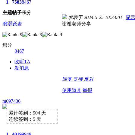
1
7583
8467
主题
帖子
积分
发表于 2024-5-25 10:33:01
|
显
翡翠长老
谢谢老师分享
积分
8467
收听TA
发消息
回复
支持
反对
使用道具
举报
m697436
累计签到：904 天
连续签到：5 天
1
4019
9949