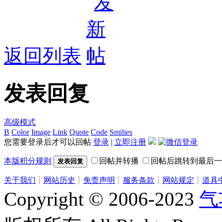
返回列表
发表回复
高级模式
B
Color
Image
Link
Quote
Code
Smilies
您需要登录后才可以回帖
登录
|
立即注册
本版积分规则
回帖并转播
回帖后跳转到最后一
发表回复
关于我们
┆
网站历史
┆
免责声明
┆
服务条款
┆
网站规定
┆
道具
Copyright © 2006-2023
气