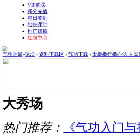
VIP购买
积分充值
每日签到
站长课堂
推广赚钱
红包中心
气功之巅
»
论坛
›
资料下载区
›
气功下载
›
太极拳行拳心法 人民体
大秀场
热门推荐：
《气功入门与