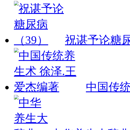
祝谌予论糖尿
中国传统