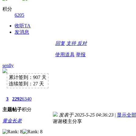
积分
6205
收听TA
发消息
回复
支持
反对
使用道具
举报
senlly
累计签到：907 天
连续签到：27 天
3
2292
6340
主题
帖子
积分
发表于 2025-5-25 04:36:23
|
显示全
黄金长老
谢谢楼主分享