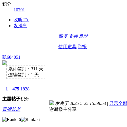
积分
10701
收听TA
发消息
回复
支持
反对
使用道具
举报
凯684851
累计签到：311 天
连续签到：1 天
1
475
1828
主题
帖子
积分
发表于 2025-5-25 15:58:53
|
显示全
青铜长老
谢谢楼主分享