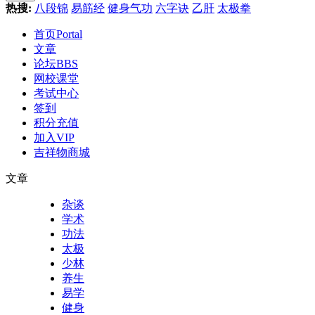
热搜:
八段锦
易筋经
健身气功
六字诀
乙肝
太极拳
首页
Portal
文章
论坛
BBS
网校课堂
考试中心
签到
积分充值
加入VIP
吉祥物商城
文章
杂谈
学术
功法
太极
少林
养生
易学
健身