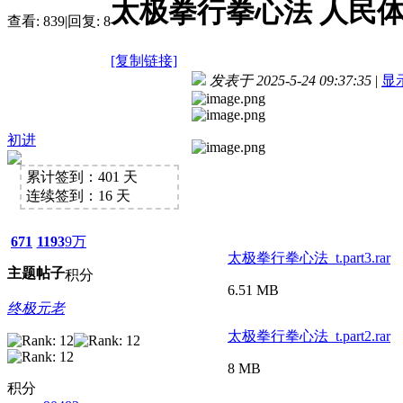
太极拳行拳心法 人民体
查看:
839
|
回复:
8
[复制链接]
发表于 2025-5-24 09:37:35
|
显
初进
累计签到：401 天
连续签到：16 天
671
1193
9万
太极拳行拳心法_t.part3.rar
主题
帖子
积分
6.51 MB
终极元老
太极拳行拳心法_t.part2.rar
8 MB
积分