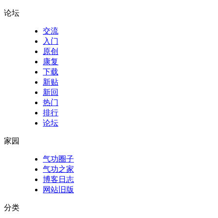
论坛
交流
入门
原创
康复
下载
新贴
新回
热门
排行
论坛
家园
气功圈子
气功之家
博客日志
网站旧版
分类