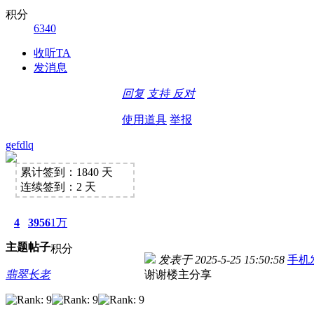
积分
6340
收听TA
发消息
回复
支持
反对
使用道具
举报
gefdlq
累计签到：1840 天
连续签到：2 天
4
3956
1万
主题
帖子
积分
发表于 2025-5-25 15:50:58
手机
翡翠长老
谢谢楼主分享