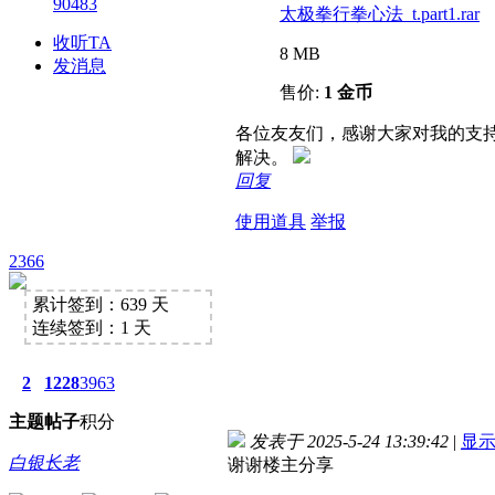
90483
太极拳行拳心法_t.part1.rar
收听TA
8 MB
发消息
售价:
1 金币
各位友友们，感谢大家对我的支
解决。
回复
使用道具
举报
2366
累计签到：639 天
连续签到：1 天
2
1228
3963
主题
帖子
积分
发表于 2025-5-24 13:39:42
|
显
白银长老
谢谢楼主分享