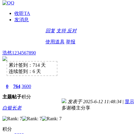
收听TA
发消息
回复
支持
反对
使用道具
举报
浩然1234567890
累计签到：714 天
连续签到：6 天
0
764
3600
主题
帖子
积分
发表于 2025-6-12 11:48:34
|
显
白银长老
多谢楼主分享
积分