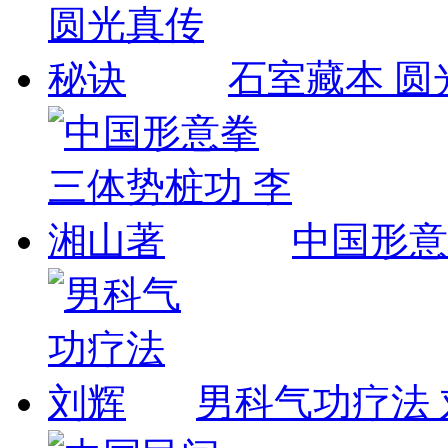
石室藏本 圆
中国形意
男科气功疗法 