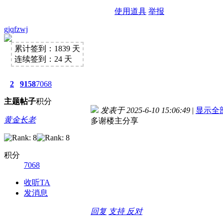
使用道具
举报
gjqfzwj
累计签到：1839 天
连续签到：24 天
2
9158
7068
主题
帖子
积分
发表于 2025-6-10 15:06:49
|
显示全
黄金长老
多谢楼主分享
积分
7068
收听TA
发消息
回复
支持
反对