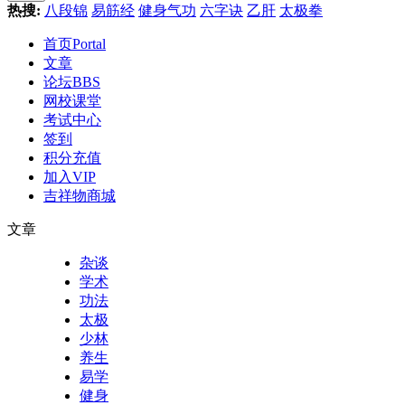
热搜:
八段锦
易筋经
健身气功
六字诀
乙肝
太极拳
首页
Portal
文章
论坛
BBS
网校课堂
考试中心
签到
积分充值
加入VIP
吉祥物商城
文章
杂谈
学术
功法
太极
少林
养生
易学
健身