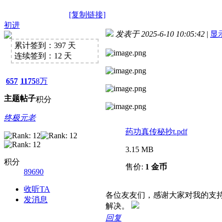
[复制链接]
初进
发表于 2025-6-10 10:05:42
|
显
累计签到：397 天
连续签到：12 天
657
1175
8万
主题
帖子
积分
终极元老
药功真传秘抄t.pdf
3.15 MB
积分
售价:
1 金币
89690
收听TA
各位友友们，感谢大家对我的支
发消息
解决。
回复