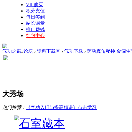
VIP购买
积分充值
每日签到
站长课堂
推广赚钱
红包中心
气功之巅
»
论坛
›
资料下载区
›
气功下载
›
药功真传秘抄 金倜生著 
大秀场
热门推荐：
《气功入门与提高精讲》点击学习