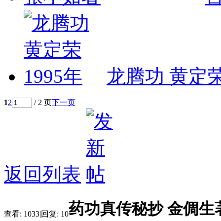
龙腾功 黄定荣 
1
2
/ 2 页
下一页
返回列表
药功真传秘抄 金倜生著
查看:
1033
|
回复:
10