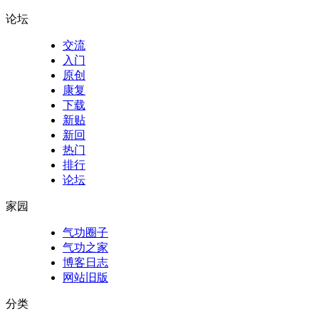
论坛
交流
入门
原创
康复
下载
新贴
新回
热门
排行
论坛
家园
气功圈子
气功之家
博客日志
网站旧版
分类