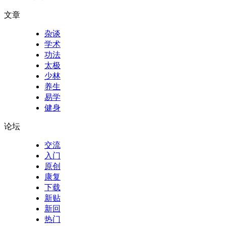
文章
杂谈
学术
功法
太极
少林
养生
易学
健身
论坛
交流
入门
原创
康复
下载
新贴
新回
热门