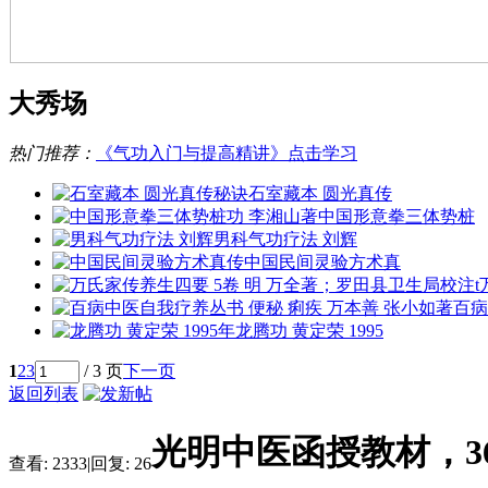
大秀场
热门推荐：
《气功入门与提高精讲》点击学习
石室藏本 圆光真传
中国形意拳三体势桩
男科气功疗法 刘辉
中国民间灵验方术真
百病
龙腾功 黄定荣 1995
1
2
3
/ 3 页
下一页
返回列表
光明中医函授教材，36
查看:
2333
|
回复:
26