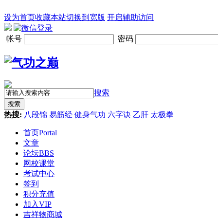
设为首页
收藏本站
切换到宽版
开启辅助访问
帐号
密码
搜索
搜索
热搜:
八段锦
易筋经
健身气功
六字诀
乙肝
太极拳
首页
Portal
文章
论坛
BBS
网校课堂
考试中心
签到
积分充值
加入VIP
吉祥物商城