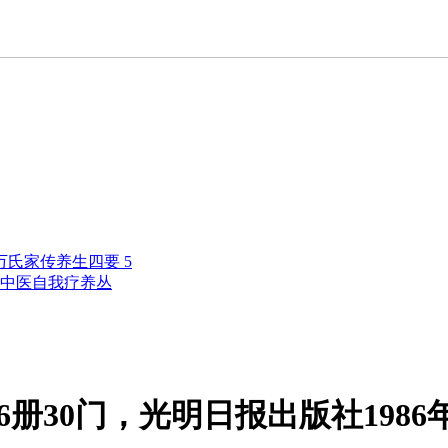
万氏家传养生四要 5
中医自我疗养丛
册30门，光明日报出版社1986