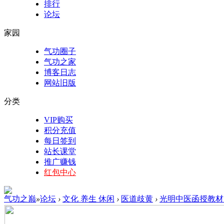
排行
论坛
家园
气功圈子
气功之家
博客日志
网站旧版
分类
VIP购买
积分充值
每日签到
站长课堂
推广赚钱
红包中心
气功之巅
»
论坛
›
文化 养生 休闲
›
医道歧黄
›
光明中医函授教材，3