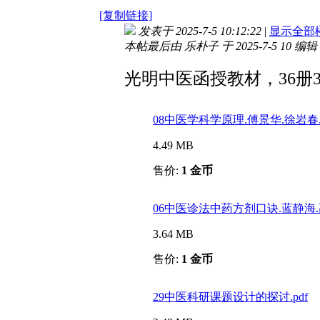
[复制链接]
发表于 2025-7-5 10:12:22
|
显示全部
本帖最后由 乐朴子 于 2025-7-5 10
编辑
光明中医函授教材，36册3
08中医学科学原理.傅景华.徐岩春.p
4.49 MB
售价:
1 金币
06中医诊法中药方剂口诀.蓝静海.高
3.64 MB
售价:
1 金币
29中医科研课题设计的探讨.pdf