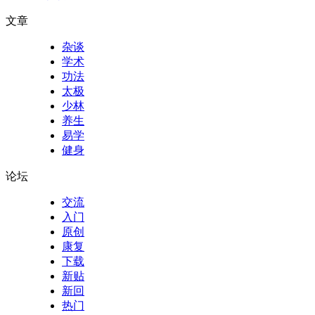
文章
杂谈
学术
功法
太极
少林
养生
易学
健身
论坛
交流
入门
原创
康复
下载
新贴
新回
热门