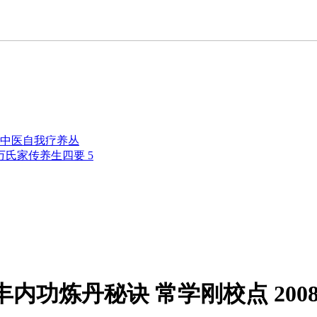
中医自我疗养丛
万氏家传养生四要 5
内功炼丹秘诀 常学刚校点 200