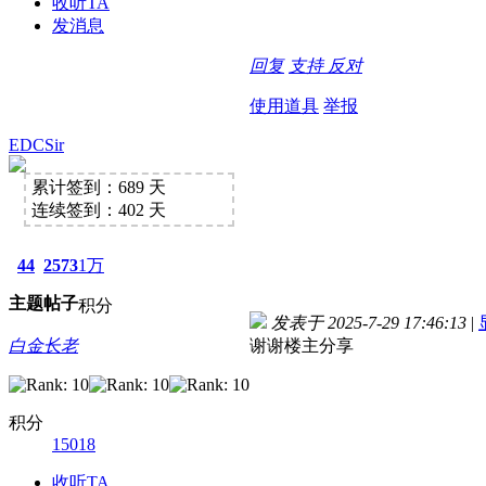
收听TA
发消息
回复
支持
反对
使用道具
举报
EDCSir
累计签到：689 天
连续签到：402 天
44
2573
1万
主题
帖子
积分
发表于 2025-7-29 17:46:13
|
白金长老
谢谢楼主分享
积分
15018
收听TA