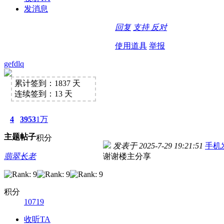
发消息
回复
支持
反对
使用道具
举报
gefdlq
累计签到：1837 天
连续签到：13 天
4
3953
1万
主题
帖子
积分
发表于 2025-7-29 19:21:51
手机
翡翠长老
谢谢楼主分享
积分
10719
收听TA