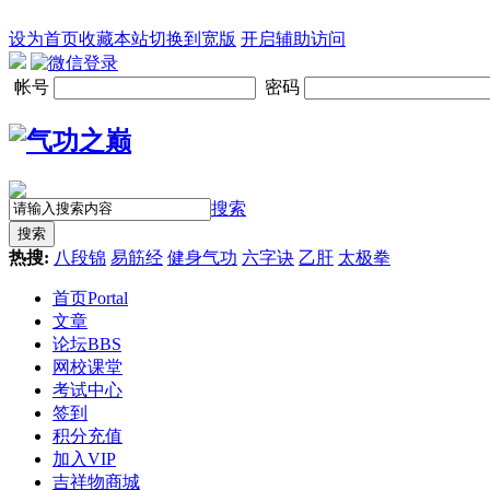
设为首页
收藏本站
切换到宽版
开启辅助访问
帐号
密码
搜索
搜索
热搜:
八段锦
易筋经
健身气功
六字诀
乙肝
太极拳
首页
Portal
文章
论坛
BBS
网校课堂
考试中心
签到
积分充值
加入VIP
吉祥物商城