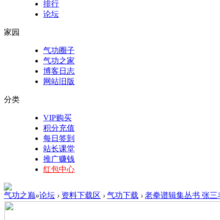
排行
论坛
家园
气功圈子
气功之家
博客日志
网站旧版
分类
VIP购买
积分充值
每日签到
站长课堂
推广赚钱
红包中心
气功之巅
»
论坛
›
资料下载区
›
气功下载
›
老拳谱辑集丛书 张三丰内