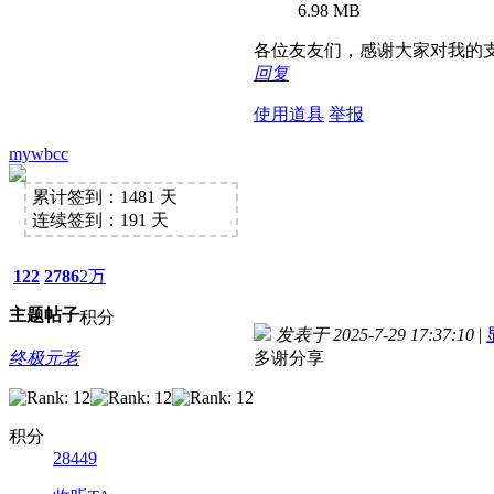
6.98 MB
各位友友们，感谢大家对我的
回复
使用道具
举报
mywbcc
累计签到：1481 天
连续签到：191 天
122
2786
2万
主题
帖子
积分
发表于 2025-7-29 17:37:10
|
终极元老
多谢分享
积分
28449