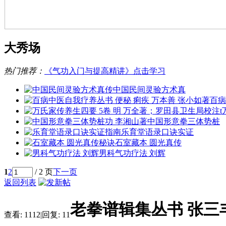
大秀场
热门推荐：
《气功入门与提高精讲》点击学习
中国民间灵验方术真
百病
中国形意拳三体势桩
乐育堂语录口诀实证
石室藏本 圆光真传
男科气功疗法 刘辉
1
2
/ 2 页
下一页
返回列表
老拳谱辑集丛书 张三丰
查看:
1112
|
回复:
11