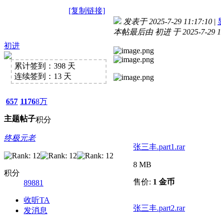
[复制链接]
发表于 2025-7-29 11:17:10
|
本帖最后由 初进 于 2025-7-29 1
初进
累计签到：398 天
连续签到：13 天
657
1176
8万
主题
帖子
积分
终极元老
张三丰.part1.rar
8 MB
积分
售价:
1 金币
89881
收听TA
张三丰.part2.rar
发消息