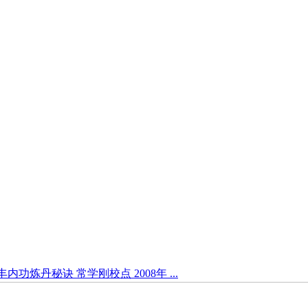
功炼丹秘诀 常学刚校点 2008年 ...